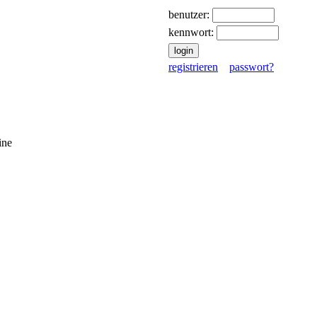
benutzer:
kennwort:
registrieren
passwort?
ine