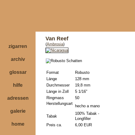
Van Reef
(
Ambrosia
)
zigarren
archiv
glossar
Format
Robusto
Länge
128 mm
hilfe
Durchmesser
19,8 mm
Länge in Zoll
5 1/16"
adressen
Ringmass
50
Herstellungsart
hecho a mano
galerie
100% Tabak -
Tabak
Longfiller
home
Preis ca.
6,00 EUR